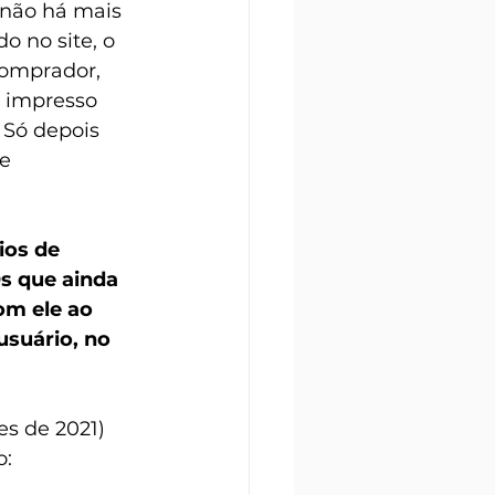
 não há mais 
 no site, o 
comprador, 
 impresso 
 Só depois 
e 
ios de 
s que ainda 
m ele ao 
usuário, no 
es de 2021) 
o: