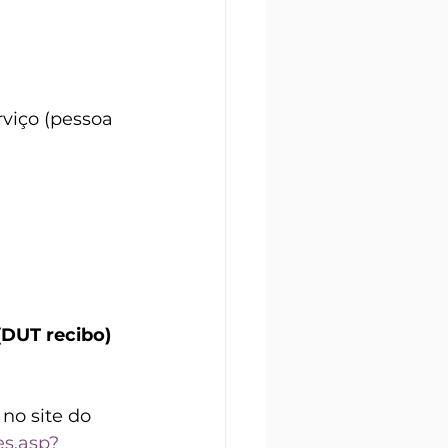
viço (pessoa 
DUT recibo) 
no site do 
es.asp?