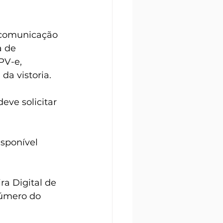
 comunicação 
a de 
PV-e, 
da vistoria.
ve solicitar 
sponível 
ra Digital de 
número do 