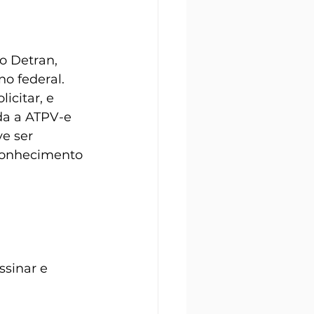
o Detran, 
no federal. 
icitar, e 
da a ATPV-e 
e ser 
econhecimento 
sinar e 