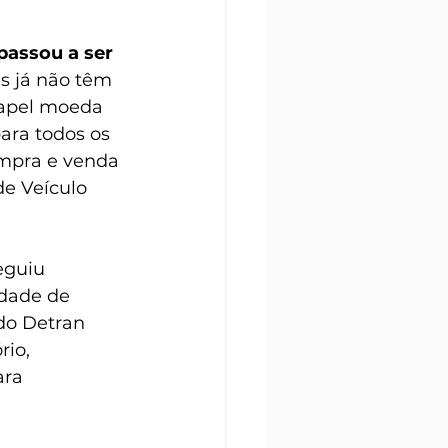
passou a ser 
s já não têm 
apel moeda 
ara todos os 
mpra e venda 
de Veículo 
eguiu 
edade de 
do Detran 
io, 
ra 