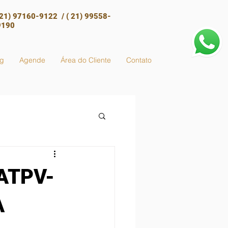
(21) 97160-9122 / ( 21) 99558-
9190
og
Agende
Área do Cliente
Contato
ATPV-
A