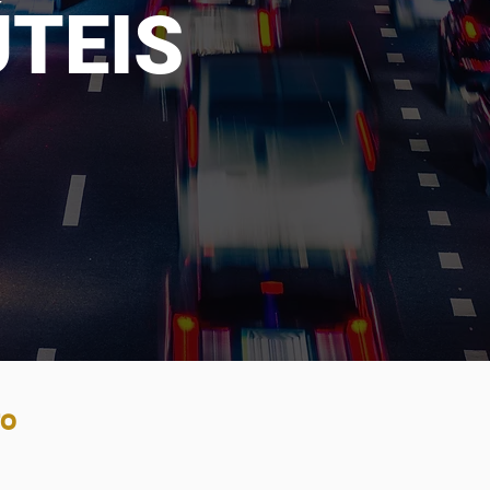
ÚTEIS
TO